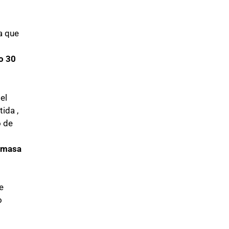
a que
o 30
el
ida ,
o de
 masa
e
o