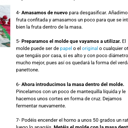
4-
Amasamos de nuevo
para desgasificar. Añadimo
fruta confitada y amasamos un poco para que se in
bien la fruta dentro de la masa.
5-
Preparamos el molde que vayamos a utilizar.
El
molde puede ser de
papel
o el
original
o cualquier o
que tengáis por casa, si es alto y con poco diámetr
mucho mejor, pues así os quedará la forma del ver
panettone.
6-
Ahora introducimos la masa dentro del molde.
Pincelamos con un poco de mantequilla líquida y le
hacemos unos cortes en forma de cruz. Dejamos
fermentar nuevamente.
7- Podéis encender el horno a unos 50 grados un rat
luego lo apagáis.
Metéis el molde con la masa dent