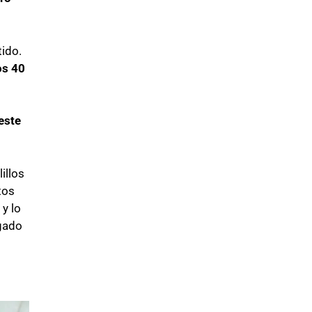
ido.
os 40
 este
illos
tos
 y lo
gado