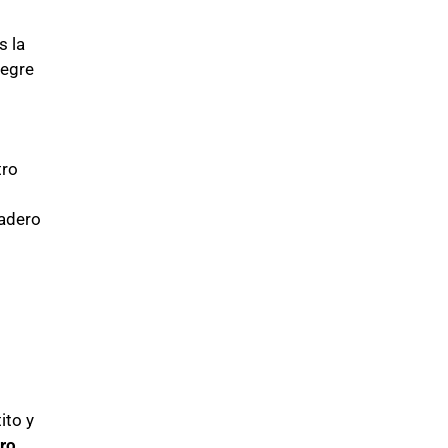
s la
tegre
tro
o
dadero
ito y
ro